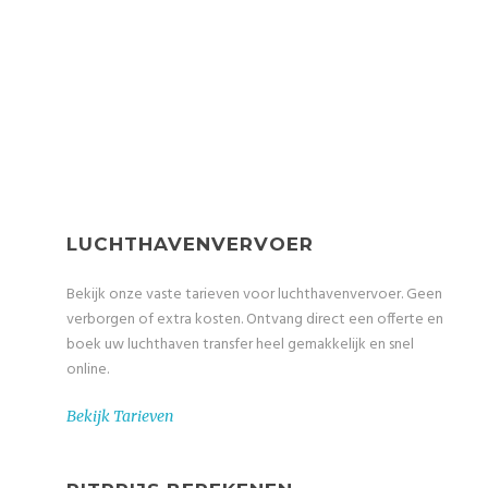
We bieden u professionele & beste prijs-
kwaliteitverhouding vervoer
LUCHTHAVENVERVOER
Bekijk onze vaste tarieven voor luchthavenvervoer. Geen
verborgen of extra kosten. Ontvang direct een offerte en
boek uw luchthaven transfer heel gemakkelijk en snel
online.
Bekijk Tarieven