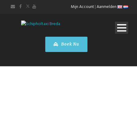
Mijn Account
|
Aanmelden
Boek Nu
Taxi Breda
Brussel