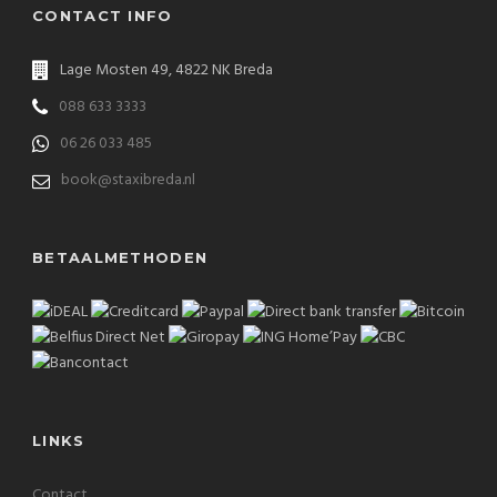
CONTACT INFO
Lage Mosten 49, 4822 NK Breda
088 633 3333
06 26 033 485
book@staxibreda.nl
BETAALMETHODEN
LINKS
Contact